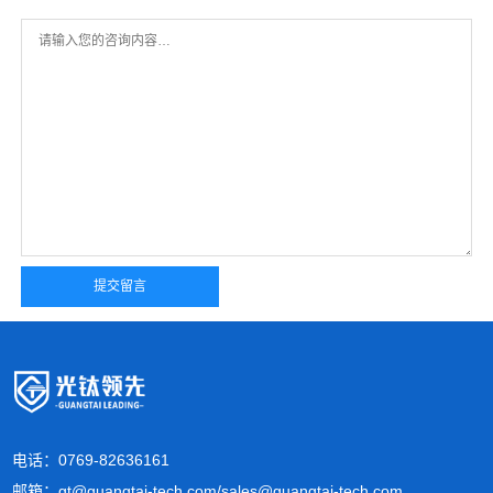
电话：0769-82636161
邮箱：gt@guangtai-tech.com/sales@guangtai-tech.com