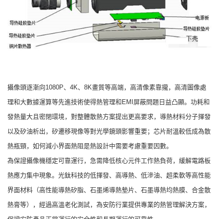
攝像頭逐漸向1080P、4K、8K畫質等高端，高清像素靠攏，高清圖像處
理和大數據運算等先進技術使得熱管理和EMI屏蔽問題日益凸顯。功耗和
發熱量大且密閉環境，對整體散熱方案提出更高要求，導熱材料分子揮發
以及矽油析出，矽遷移現像等對光學鏡頭影響重要；芯片耐溫較低成為散
熱瓶頸，如何減小界面熱阻是熱設計中需要考慮重要因數。
為保證攝像機穩定可靠運行，急需降低核心元件工作熱負荷，緩解電路板
熱應力集中現象。光鈦科技的低揮發、高導熱、低滲油、超柔軟等高性能
界面材料（高性能導熱矽脂、石墨烯導熱墊片、石墨導熱均熱膜、合金散
熱膏等），經過高溫老化測試，為安防行業提供專業的熱管理解決方案，