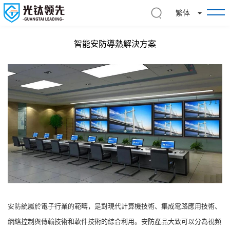
切
繁体
换
下
智能安防導熱解決方案
拉
菜
单
安防統屬於電子行業的範疇，是對現代計算機技術、集成電路應用技術、
網絡控制與傳輸技術和軟件技術的綜合利用。安防產品大致可以分為視頻