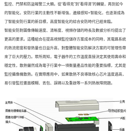
監控、門禁和防盜報警三大類。從“看得見”到“看得清”的轉變，再到如今
的智能化，安防行業的主動性不斷增強，邊緣感知+智能化，也逐漸成為
了智能安防行業的新目標，高度智能化的綜合安防時代已經來臨。
智能安防對圖像傳輸速度、清晰度、視頻存儲的時長及數據分析均提出了
更高的要求。這種組合在提高視頻監控儲存方案成本的同時，其電路系統
的熱流密度和發熱量也日益升高，對整體智能安防解決方案的可管理性帶
來了巨大的壓力。眾所周知，電子器件的工作溫度直接決定其使用壽命和
穩定性，散熱儼然成為電子行業中一項衡量產品性能的重要指標，尤其是
監控攝像機散熱。在實際應用中，如果散熱不良導致核心芯片溫度過高，
易引發監控畫面模糊、丟包、誤碼以及重啟等一系列熱故障問題。